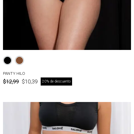
PANTY HILO
$12,99
$10,39
20% de descuento