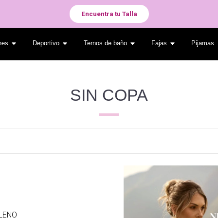
Encuentra tu Talla
ones
Deportivo
Ternos de baño
Fajas
Pijamas
SIN COPA
LLENO