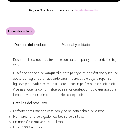
Paga en 3 cuotas sin intereses con
tarjeta de crédito.
Encuentra tu Talla
Detalles del producto
Material y cuidado
Descubre la comodidad invisible con nuestro panty hipster de tiro bajo
en V.
Diseñado con tela de vanguardia, este panty elimina elásticos y reduce
costuras, logrando un acabado casi imperceptible bajo la ropa. Su
ligereza y suavidad extrema al tacto lo hacen perfecto para el día a día.
Además, cuenta con un refuerzo inferior de algodón puro que asegura
frescura y confort sin comprometer la elegancia.
Detalles del producto
Perfecto para usar con vestidos y no se nota debajo de la ropa!
No marca forro de algodón corte en v de cintura.
En microfibra suave de corte limpio
Forro 100% algodón