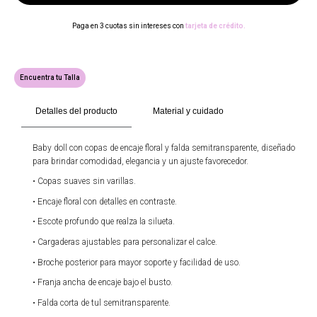
Paga en 3 cuotas sin intereses con
tarjeta de crédito.
Encuentra tu Talla
Detalles del producto
Material y cuidado
Baby doll con copas de encaje floral y falda semitransparente, diseñado
para brindar comodidad, elegancia y un ajuste favorecedor.
•
Copas suaves sin varillas.
•
Encaje floral con detalles en contraste.
•
Escote profundo que realza la silueta.
•
Cargaderas ajustables para personalizar el calce.
•
Broche posterior para mayor soporte y facilidad de uso.
•
Franja ancha de encaje bajo el busto.
•
Falda corta de tul semitransparente.