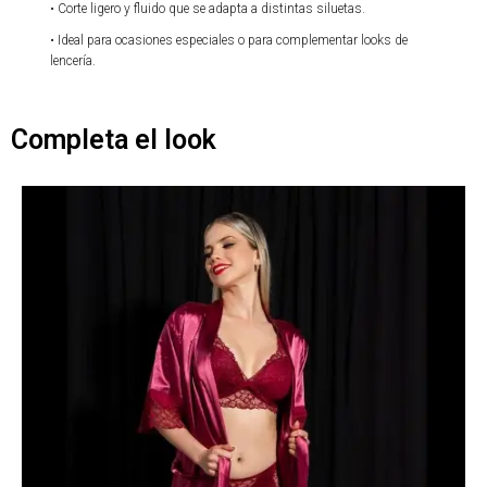
•
Corte ligero y fluido que se adapta a distintas siluetas.
•
Ideal para ocasiones especiales o para complementar looks de
lencería.
Completa el look